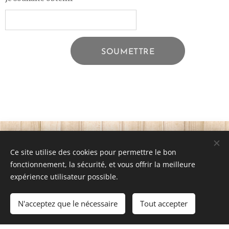
SOUMETTRE
Ce site utilise des cookies pour permettre le bon
Images fournies par
Pexels
fonctionnement, la sécurité, et vous offrir la meilleure
sweet dreams baby
expérience utilisateur possible.
Optimisé par
Webnode
Cookies
N'acceptez que le nécessaire
Tout accepter